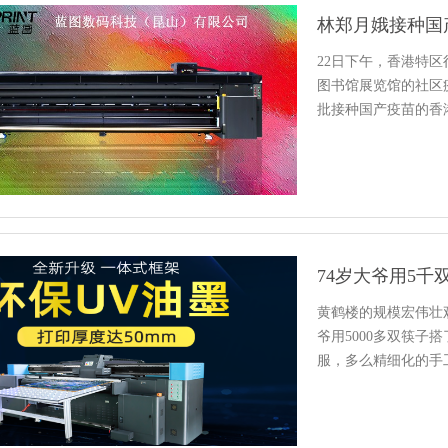
22日下午，香港特
图书馆展览馆的社区
批接种国产疫苗的香
国产质…
黄鹤楼的规模宏伟壮
爷用5000多双筷
服，多么精细化的手
行…