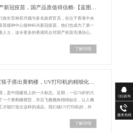
林郑月娥接种国产新冠疫苗，国产品质值得信赖-【蓝图uv机】
区行政长官林郑月娥与多名政府官员，在位于香港中央
疫苗接种中心接种科兴新冠疫苗。他们也成为了第一
港人士，这令更多的香港民众对国产疫苗充满信心。
了解详情
74岁大爷用5千双筷子搭出黄鹤楼，UV打印机的精细化做工-【蓝图数码】
观，是中国建筑上的一大标志。近期，一位74岁的大
QQ咨询
子搭了一个黄鹤楼模型，并且飞檐翘角栩栩如生，让人佩
工才能打造出这样的成品。我们做UV打印机的，外
服务热线
了解详情