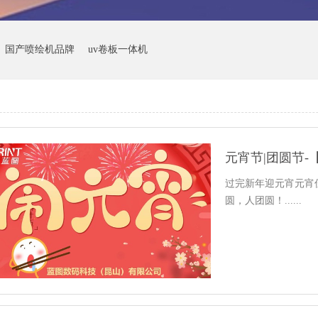
国产喷绘机品牌
uv卷板一体机
元宵节|团圆节-
过完新年迎元宵元宵
圆，人团圆！......