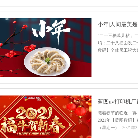
小年|人间最美
“二十三糖瓜儿粘；
鸡；二十八把面发二
数码】全体员工祝大家小
蓝图uv打印机
随着春节的临近，衷
2021年【蓝图数码
（星期一）--2021