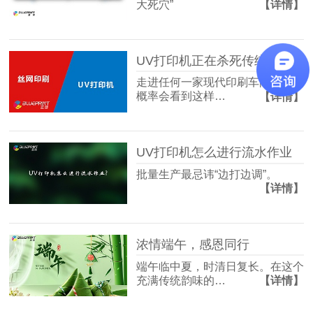
大死穴”
【详情】
UV打印机正在杀死传统丝印？
走进任何一家现代印刷车间，你大
概率会看到这样…
【详情】
UV打印机怎么进行流水作业
批量生产最忌讳“边打边调”。
【详情】
浓情端午，感恩同行
端午临中夏，时清日复长。在这个
充满传统韵味的…
【详情】