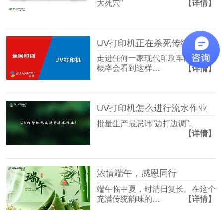
大死穴”
【详情】
UV打印机正在杀死传统丝印？
走进任何一家现代印刷车间，你大
概率会看到这样…
【详情】
UV打印机怎么进行流水作业
批量生产最忌讳“边打边调”。
【详情】
浓情端午，感恩同行
端午临中夏，时清日复长。在这个
充满传统韵味的…
【详情】