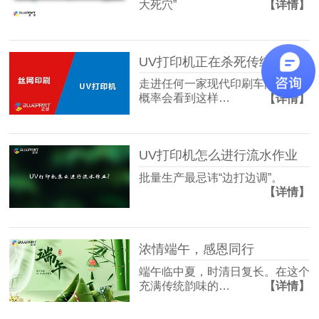
大死穴”
【详情】
UV打印机正在杀死传统丝印？
走进任何一家现代印刷车间，你大
概率会看到这样…
【详情】
UV打印机怎么进行流水作业
批量生产最忌讳“边打边调”。
【详情】
浓情端午，感恩同行
端午临中夏，时清日复长。在这个
充满传统韵味的…
【详情】