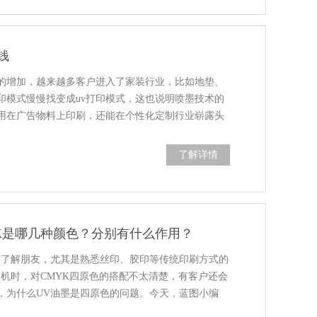
钱
的增加，越来越多客户进入了家装行业，比如地垫、
印模式慢慢找变成uv打印模式，这也说明喷墨技术的
用在广告物料上印刷，还能在个性化定制行业崭露头
了解详情
YK是哪几种颜色？分别有什么作用？
太了解朋友，尤其是熟悉丝印、胶印等传统印刷方式的
印机时，对CMYK四原色的搭配不太清楚，有客户还会
，为什么UV油墨是四原色的问题。今天，蓝图小编