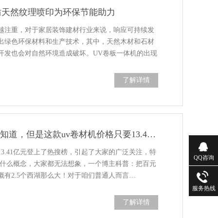
仿天然纹理喷印为环保节能助力
越注重，对于家居装饰建材行业来说，响应可持续发
出绿色环保材料和生产技术，其中，天然木材和石材
开发也会对自然环境造成破坏。UV卷板一体机的出现
了解详情
13.41亿有多少不知道，但是这款uv卷材机价格只要13.41万元
3.41亿元登上了热搜榜，引起了大家的广泛关注，特
QQ咨询
元是什么概念，大家都无法想象，一个博主科普：把百元
概有2.5个西湖那么大！对于咱们普通人而言…
服务热线
了解详情