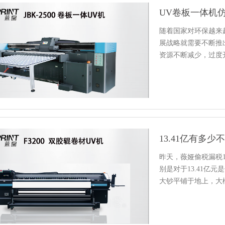
UV卷板一体机
随着国家对环保越来
展战略就需要不断推
资源不断减少，过度
使其他…
昨天，薇娅偷税漏税1
别是对于13.41亿
大钞平铺于地上，大