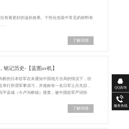
往往有着更好的溢价效果。个性化包装中常见的材料有
，…
了解详情
，铭记历史-【蓝图uv机】
，卢沟桥的日本驻军在未通知中国地方当局的情况下，径
近举行所谓军事演习，并诡称有一名日军士兵失踪，
QQ咨询
宛平县城（今卢沟桥镇）搜查，被中国驻军严词拒
服务热线
了解详情