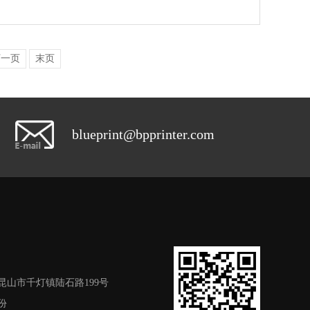
下一页
末页
blueprint@bpprinter.com
昆山市千灯镇陆石路199号
份