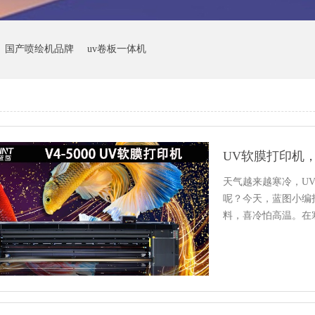
国产喷绘机品牌
uv卷板一体机
UV软膜打印机
天气越来越寒冷，U
呢？今天，蓝图小编
料，喜冷怕高温。在
温，…