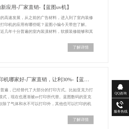
新应用-厂家直销-【蓝图uv机】
年的高速发展，从之前的广告材料，进入到了室内装修
膜打印机的应用有哪些呢？蓝图小编今天带您了解。
是近几年十分普遍的室内装潢材料，软膜装修能够和其
了解详情
亚克力标牌uv打印机哪家好-厂家直销，让利30%-【蓝图uv机】
分普遍，已经替代了大部分的打印方式。比如亚克力打
QQ咨询
模式，现在也逐渐被uv打印所代替。蓝图数码的亚克
一款除了气体和水不可以打印外，其他也可以打印的机
服务热线
了解详情