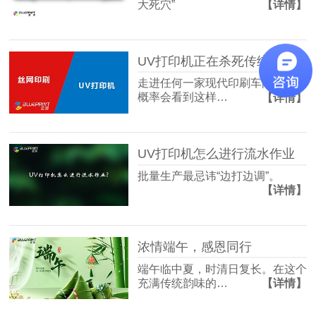
大死穴”
【详情】
UV打印机正在杀死传统丝印？
走进任何一家现代印刷车间，你大
概率会看到这样…
【详情】
UV打印机怎么进行流水作业
批量生产最忌讳“边打边调”。
【详情】
浓情端午，感恩同行
端午临中夏，时清日复长。在这个
充满传统韵味的…
【详情】