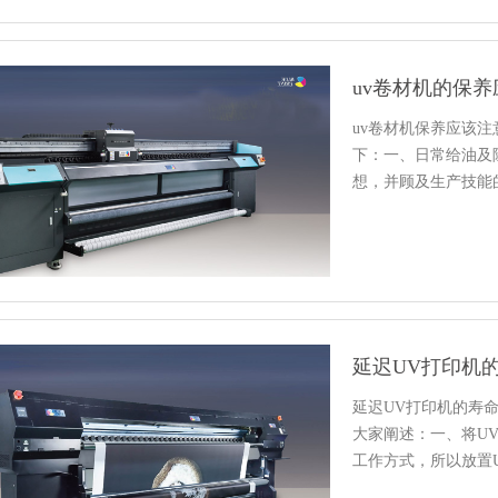
uv卷材机的保
uv卷材机保养应该
下：一、日常给油及
想，并顾及生产技能
黄油枪…
延迟UV打印机
延迟UV打印机的寿
大家阐述：一、将U
工作方式，所以放置
地…