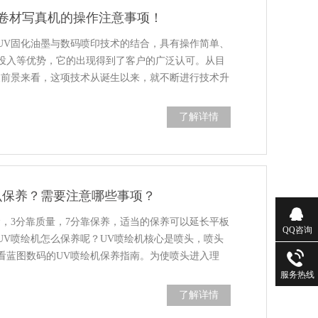
v卷材写真机的操作注意事项！
是UV固化油墨与数码喷印技术的结合，具有操作简单、
投入等优势，它的出现得到了客户的广泛认可。从目
展前景来看，这项技术从诞生以来，就不断进行技术升
了解详情
么保养？需要注意哪些事项？
命，3分靠质量，7分靠保养，适当的保养可以延长平板
QQ咨询
UV喷绘机怎么保养呢？UV喷绘机核心是喷头，喷头
看蓝图数码的UV喷绘机保养指南。为使喷头进入理
服务热线
了解详情