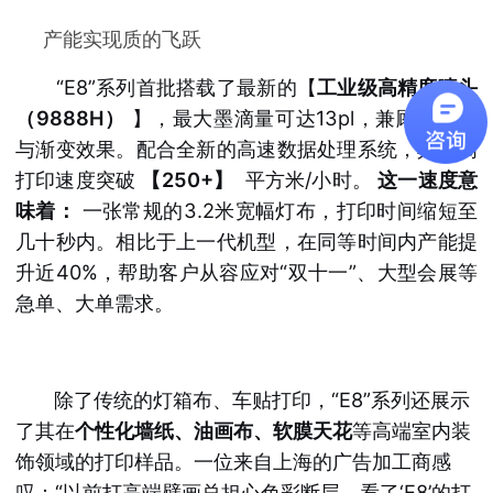
产能实现质的飞跃
“E8”系列首批搭载了最新的【
工业级高精度喷头
（9888H）
】，最大墨滴量可达13pl，兼顾了实地
与渐变效果。配合全新的高速数据处理系统，其最高
打印速度突破
【250+】
平方米/小时。
这一速度意
味着：
一张常规的3.2米宽幅灯布，打印时间缩短至
几十秒内。相比于上一代机型，在同等时间内产能提
升近40%，帮助客户从容应对“双十一”、大型会展等
急单、大单需求。
除了传统的灯箱布、车贴打印，“E8”系列还展示
了其在
个性化墙纸、油画布、软膜天花
等高端室内装
饰领域的打印样品。
一位来自上海的广告加工商感
叹：“以前打高端壁画总担心色彩断层，看了‘E8’的打